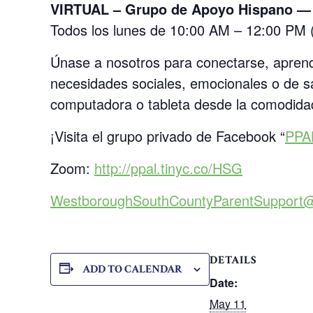
VIRTUAL – Grupo de Apoyo Hispano — 
Todos los lunes de 10:00 AM – 12:00 PM
Únase a nosotros para conectarse, aprend
necesidades sociales, emocionales o de sa
computadora o tableta desde la comodidad
¡Visita el grupo privado de Facebook “
PPA
Zoom:
http://ppal.tinyc.co/HSG
WestboroughSouthCountyParentSupport
DETAILS
ADD TO CALENDAR
Date:
May 11