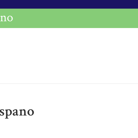
ano
ispano