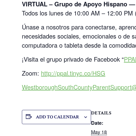
VIRTUAL – Grupo de Apoyo Hispano — 
Todos los lunes de 10:00 AM – 12:00 PM
Únase a nosotros para conectarse, aprend
necesidades sociales, emocionales o de sa
computadora o tableta desde la comodidad
¡Visita el grupo privado de Facebook “
PPA
Zoom:
http://ppal.tinyc.co/HSG
WestboroughSouthCountyParentSupport
DETAILS
ADD TO CALENDAR
Date:
May 18