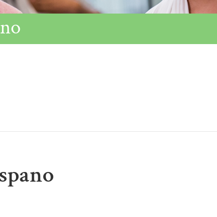
ano
ispano